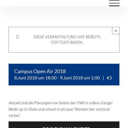
Zum
Inhalt
springen
×
DIESE VERANSTALTUNG HAT BEREITS
STATTGEFUNDEN.
Campus Open Air 2018
8.Juni 2018 um 18:00
-
9.Juni 2018 um 1:00
|
€5
Aktuell sind die Planungen von Seiten des VWI in vollem Gange!
Bleibt up-to-Date und schaut in ein paar Wochen hier nochmal
vorbei!