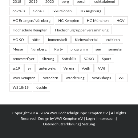
2018
2019
2020
berg
bosch
coktailabend
coktails
elobau
Exkursionen
HG Augsburg
HG Erlangen/Nürnberg
HG Kempten
HG München
HGV
Hochschule Kempten
Hochschulgruppenversammlung
HOKO
hütte
immenstadt
Kleinwalsertal
leutkirch
Messe
Nürnberg
Party
programm
see
semester
semesterflyer
Sitzung
Softskills
SOKO
Sport
ss19
sv
unterweks
Verein
Voith
VWI
VWI Kempten
Wandern
wanderung
Workshops
WS
WS 18/19
öschle
Copyright 2014 - 2024 VWI Hochschulgruppe Kempten e.V. | All Rights
Reserved | Design by VWI Kempten e.V. |
Login
|
Impressum
|
Datenschutzerklärung
|
Satzung