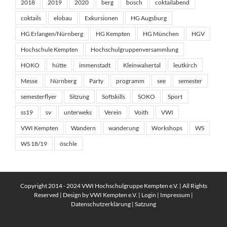
2018
2019
2020
berg
bosch
coktailabend
coktails
elobau
Exkursionen
HG Augsburg
HG Erlangen/Nürnberg
HG Kempten
HG München
HGV
Hochschule Kempten
Hochschulgruppenversammlung
HOKO
hütte
immenstadt
Kleinwalsertal
leutkirch
Messe
Nürnberg
Party
programm
see
semester
semesterflyer
Sitzung
Softskills
SOKO
Sport
ss19
sv
unterweks
Verein
Voith
VWI
VWI Kempten
Wandern
wanderung
Workshops
WS
WS 18/19
öschle
Copyright 2014 - 2024 VWI Hochschulgruppe Kempten e.V. | All Rights
Reserved | Design by VWI Kempten e.V. |
Login
|
Impressum
|
Datenschutzerklärung
|
Satzung