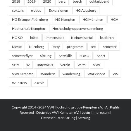
2018
2019
2020
berg
bosch
coktailabend
coktails
elobau
Exkursionen
HG Augsburg
HG Erlangen/Nürnberg
HG Kempten
HG München
HGV
Hochschule Kempten
Hochschulgruppenversammlung
HOKO
hütte
immenstadt
Kleinwalsertal
leutkirch
Messe
Nürnberg
Party
programm
see
semester
semesterflyer
Sitzung
Softskills
SOKO
Sport
ss19
sv
unterweks
Verein
Voith
VWI
VWI Kempten
Wandern
wanderung
Workshops
WS
WS 18/19
öschle
Copyright 2014 - 2024 VWI Hochschulgruppe Kempten e.V. | All Rights
Reserved | Design by VWI Kempten e.V. |
Login
|
Impressum
|
Datenschutzerklärung
|
Satzung